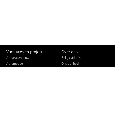
Vacatures en projecten
Over ons
Apparatenbouw
Bekijk video's
Automotive
Ons aanbod
(Bouw)Installatietechniek
Opleiden
Constructie- & lastechniek
Een slimme zet
Data, telecom, beveiliging
Ontmoet je collega's
Elektronica
Werk community
Elektrotechniek
Interne vacatures
Fijnmechanica
Opdrachtgevers
Industriële Automatisering
Bekijk video's
Landbouwtechniek
Collegiaal Plus