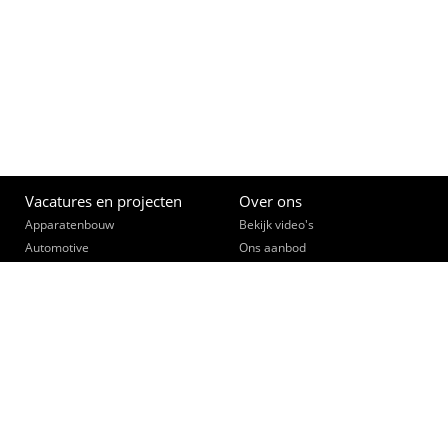
Vacatures en projecten
Over ons
Apparatenbouw
Bekijk video's
Automotive
Ons aanbod
(Bouw)Installatietechniek
Opleiden
Constructie- & lastechniek
Een slimme zet
Data, telecom, beveiliging
Ontmoet je collega's
Elektronica
Werk community
Elektrotechniek
Interne vacatures
Fijnmechanica
Opdrachtgevers
Industriële Automatisering
Bekijk video's
Landbouwtechniek
Collegiaal Plus