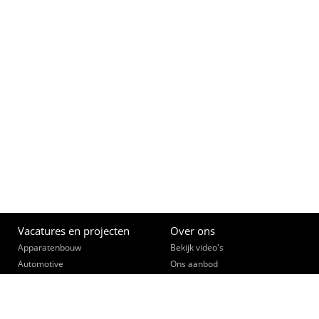
Vacatures en projecten
Over ons
Apparatenbouw
Bekijk video's
Automotive
Ons aanbod
(Bouw)Installatietechniek
Opleiden
Constructie- & lastechniek
Een slimme zet
Data, telecom, beveiliging
Ontmoet je collega's