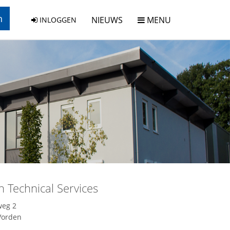
n
NIEUWS
MENU
INLOGGEN
 Technical Services
weg 2
Vorden