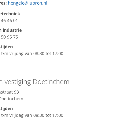
res:
hengelo@lubron.nl
ietechniek
 46 46 01
n industrie
 50 95 75
tijden
t/m vrijdag van 08:30 tot 17:00
n vestiging Doetinchem
straat 93
Doetinchem
tijden
t/m vrijdag van 08:30 tot 17:00