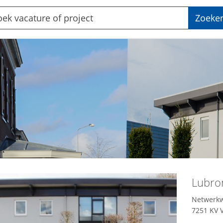
Zoeke
Lubron
Netwerk
7251 KV 