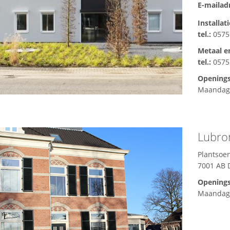
E-mailad
Installat
tel.:
0575
Metaal e
tel.:
0575
Openings
Maandag 
Lubro
Plantsoen
7001 AB 
Openings
Maandag 