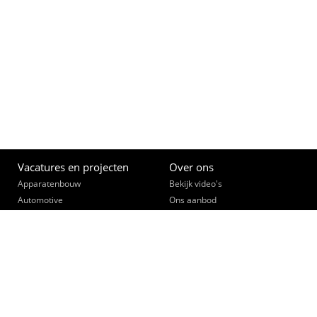
Vacatures en projecten
Over ons
Apparatenbouw
Bekijk video's
Automotive
Ons aanbod
(Bouw)Installatietechniek
Opleiden
Constructie- & lastechniek
Een slimme zet
Data, telecom, beveiliging
Ontmoet je collega's
Elektronica
Werk community
Elektrotechniek
Interne vacatures
Fijnmechanica
Opdrachtgevers
Industriële Automatisering