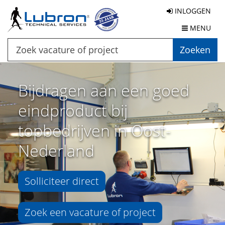
INLOGGEN
MENU
Zoeken
Bijdragen aan een goed
eindproduct bij
topbedrijven in Oost-
Nederland
Solliciteer direct
Zoek een vacature of project