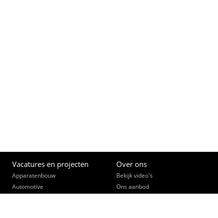
Vacatures en projecten
Over ons
Apparatenbouw
Bekijk video's
Automotive
Ons aanbod
(Bouw)Installatietechniek
Opleiden
Constructie- & lastechniek
Een slimme zet