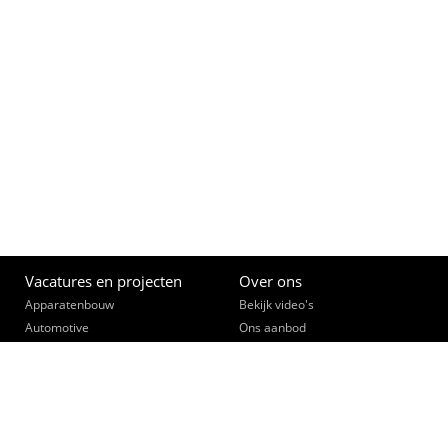
Vacatures en projecten
Over ons
Apparatenbouw
Bekijk video's
Automotive
Ons aanbod
(Bouw)Installatietechniek
Opleiden
Constructie- & lastechniek
Een slimme zet
Data, telecom, beveiliging
Ontmoet je collega's
Elektronica
Werk community
Elektrotechniek
Interne vacatures