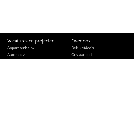
Vacatures en projecten
Over ons
Apparatenbouw
Bekijk video's
Automotive
Ons aanbod
(Bouw)Installatietechniek
Opleiden
Constructie- & lastechniek
Een slimme zet
Data, telecom, beveiliging
Ontmoet je collega's
Elektronica
Werk community
Elektrotechniek
Interne vacatures
Fijnmechanica
Opdrachtgevers
Industriële Automatisering
Bekijk video's
Landbouwtechniek
Collegiaal Plus
Metaalbewerking
Klant worden
Procestechniek
Zusterbedrijven
Werktuigbouwkunde
Opleidingswerkplaats