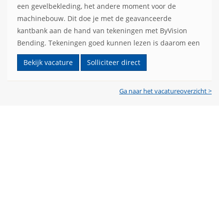
een gevelbekleding, het andere moment voor de
machinebouw. Dit doe je met de geavanceerde
kantbank aan de hand van tekeningen met ByVision
Bending. Tekeningen goed kunnen lezen is daarom een
belangrijke vaardigheid. Om het product van A tot Z
Bekijk vacature
Solliciteer direct
hélemaal naar wens van de klant te maken, werk jij veel
samen met jouw 25 collega’s op de productievloer.
Ga naar het vacatureoverzicht >
Samen met co...
lees meer