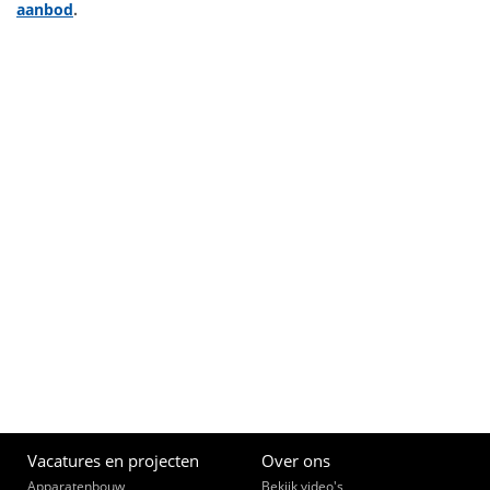
aanbod
.
Vacatures en projecten
Over ons
Apparatenbouw
Bekijk video's