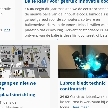
!
Balie klaar voor gebruik Innovatieloo
ebruik!
14-04
Begin dit jaar maakten we de eerste schetse
en
de nieuwe balie van de Innovatieloods. Inmiddels i
geheel gereed voor de computers, software en
baliemedewerkers. In de Innovatieloods willen we n
ds.
lees
plaatsen dat eenvoudig, vierkant of standaard is. M
ontwerp van de balie is deze lijn doorgezet, of bete
gezegd deze curve.
lees meer
tgang en nieuwe
Lubron biedt technici
ën
continuïteit
plaatsinrichting
24-02
Constructiebankwerker
lasser Ernst is werkzaam bij 
Tijdens de
toona...
lees meer
agmiddagborrel