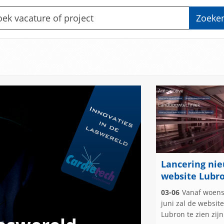
Zoeke
Lancering ni
website Lubr
03-06
Vanaf woens
juni zal de websit
Lubron te zien zijn