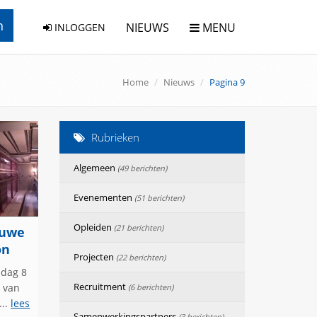
n
NIEUWS
MENU
INLOGGEN
Home
Nieuws
Pagina 9
Rubrieken
Algemeen
(49 berichten)
Evenementen
(51 berichten)
Opleiden
(21 berichten)
euwe
on
Projecten
(22 berichten)
dag 8
Recruitment
e van
(6 berichten)
...
lees
Samenwerkingspartners
(3 berichten)