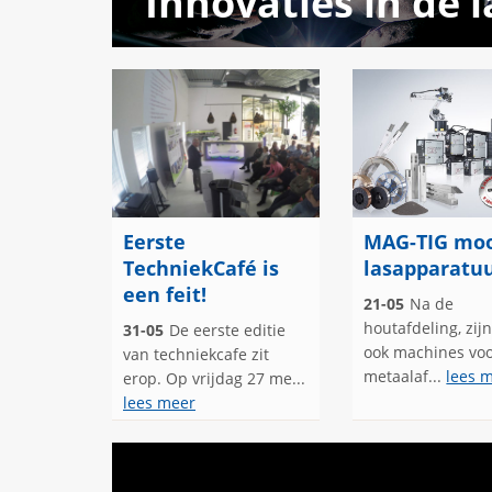
Innovaties in de 
Eerste
MAG-TIG mo
TechniekCafé is
lasapparatu
een feit!
21-05
Na de
houtafdeling, zij
31-05
De eerste editie
ook machines vo
van techniekcafe zit
metaalaf...
lees 
erop. Op vrijdag 27 me...
lees meer