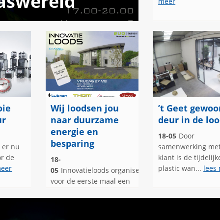
laswereld
meer
oie
Wij loodsen jou
’t Geet gewoo
ur
naar duurzame
deur in de loo
energie en
18-05
Door
besparing
n er nu
samenwerking met
or de
klant is de tijdelijk
18-
meer
plastic wan...
lees
05
Innovatieloods organiseert
voor de eerste maal een
techniekc...
lees meer