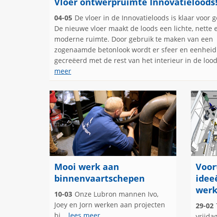
Vloer ontwerpruimte Innovatieloods
04-05
De vloer in de Innovatieloods is klaar voor g
De nieuwe vloer maakt de loods een lichte, nette 
moderne ruimte. Door gebruik te maken van een
zogenaamde betonlook wordt er sfeer en eenheid
gecreëerd met de rest van het interieur in de loo
meer
Mooi werk aan
Voor
binnenvaartschepen
idee
werk
10-03
Onze Lubron mannen Ivo,
Joey en Jorn werken aan projecten
29-02
bi...
lees meer
vrijd