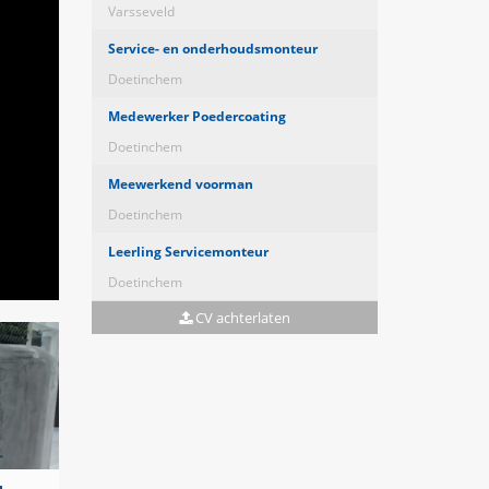
Varsseveld
Service- en onderhoudsmonteur
Doetinchem
Medewerker Poedercoating
Doetinchem
Meewerkend voorman
Doetinchem
Leerling Servicemonteur
Doetinchem
CV achterlaten