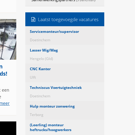
Laatst toegevoegde vacatures
Servicemonteur/supervisor
Doetinchem
Lasser Mig/Mag
Hengelo (Gld)
n
CNC Kanter
ds!
Ulft
Techniscus Voertuigtechniek
 een
Doetinchem
e
 meer
Hulp monteur zonwering
Terborg
(Leerling) monteur
heftrucks/hoogwerkers