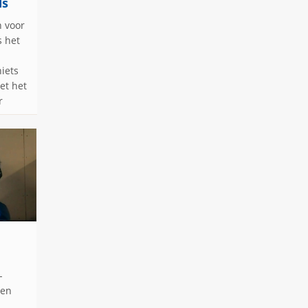
ds
n voor
s het
iets
et het
r
-
een