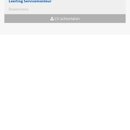
Leerling Servicemonteur
Doetinchem
CV achterlaten