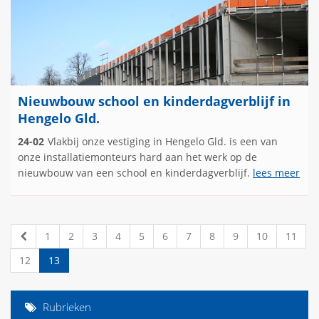
Nieuwbouw school en kinderdagverblijf in
Hengelo Gld.
24-02
Vlakbij onze vestiging in Hengelo Gld. is een van
onze installatiemonteurs hard aan het werk op de
nieuwbouw van een school en kinderdagverblijf.
lees meer
1
2
3
4
5
6
7
8
9
10
11
12
13
Rubrieken