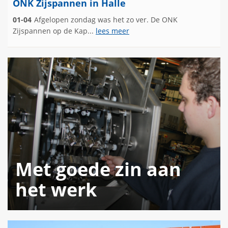
ONK Zijspannen in Halle
01-04
Afgelopen zondag was het zo ver. De ONK
Zijspannen op de Kap...
lees meer
Met goede zin aan
het werk