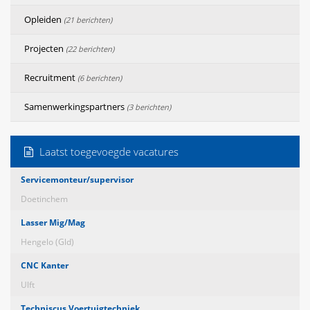
Opleiden
(21 berichten)
Projecten
(22 berichten)
Recruitment
(6 berichten)
Samenwerkingspartners
(3 berichten)
Laatst toegevoegde vacatures
Servicemonteur/supervisor
Doetinchem
Lasser Mig/Mag
Hengelo (Gld)
CNC Kanter
Ulft
Techniscus Voertuigtechniek