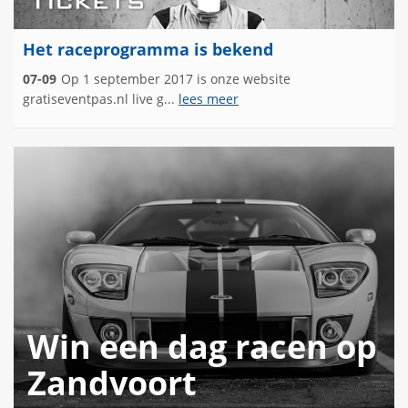
Het raceprogramma is bekend
07-09
Op 1 september 2017 is onze website
gratiseventpas.nl live g...
lees meer
Win een dag racen op
Zandvoort