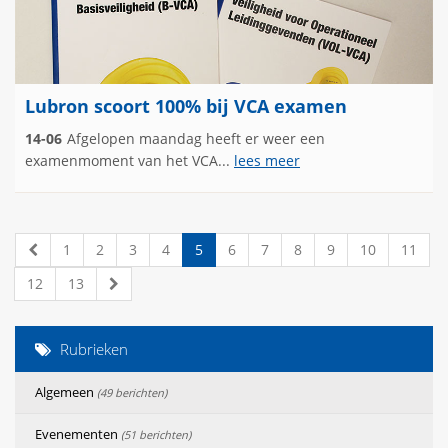
Lubron scoort 100% bij VCA examen
14-06
Afgelopen maandag heeft er weer een
examenmoment van het VCA...
lees meer
1
2
3
4
5
6
7
8
9
10
11
12
13
Rubrieken
Algemeen
(49 berichten)
Evenementen
(51 berichten)