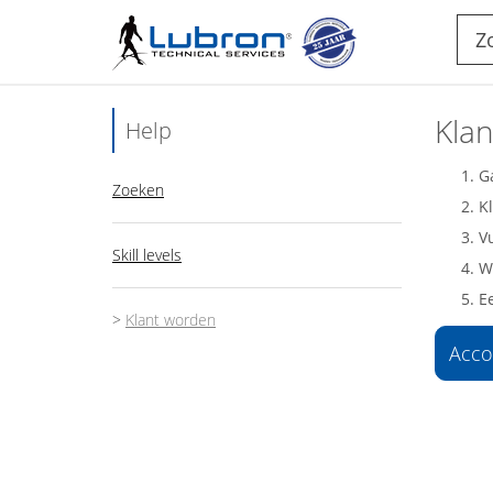
Kla
Help
Ga
Zoeken
Kl
V
Skill levels
Wi
E
>
Klant worden
Acco