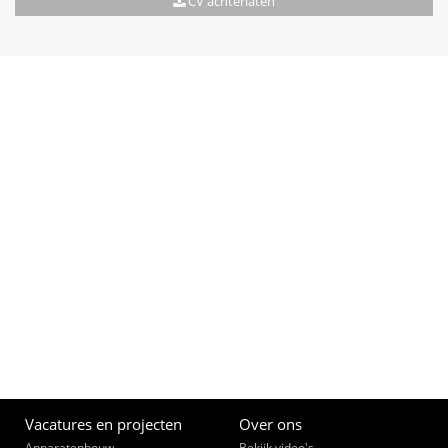
CV achterlaten
Vacatures en projecten
Over ons
Apparatenbouw
Bekijk video's