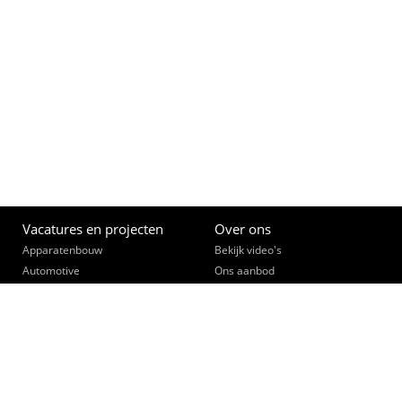
Vacatures en projecten
Over ons
Apparatenbouw
Bekijk video's
Automotive
Ons aanbod
(Bouw)Installatietechniek
Opleiden
Constructie- & lastechniek
Een slimme zet
Data, telecom, beveiliging
Ontmoet je collega's
Elektronica
Werk community
Elektrotechniek
Interne vacatures
Fijnmechanica
Opdrachtgevers