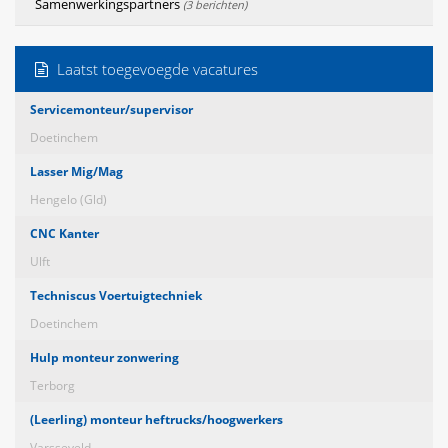
Samenwerkingspartners
(3 berichten)
Laatst toegevoegde vacatures
Servicemonteur/supervisor
Doetinchem
Lasser Mig/Mag
Hengelo (Gld)
CNC Kanter
Ulft
Techniscus Voertuigtechniek
Doetinchem
Hulp monteur zonwering
Terborg
(Leerling) monteur heftrucks/hoogwerkers
Varsseveld