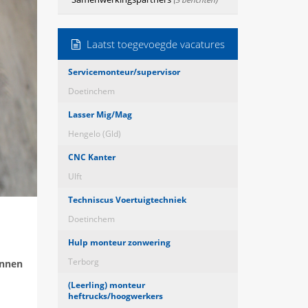
Laatst toegevoegde vacatures
Servicemonteur/supervisor
Doetinchem
Lasser Mig/Mag
Hengelo (Gld)
CNC Kanter
Ulft
Techniscus Voertuigtechniek
Doetinchem
Hulp monteur zonwering
Terborg
innen
(Leerling) monteur
heftrucks/hoogwerkers