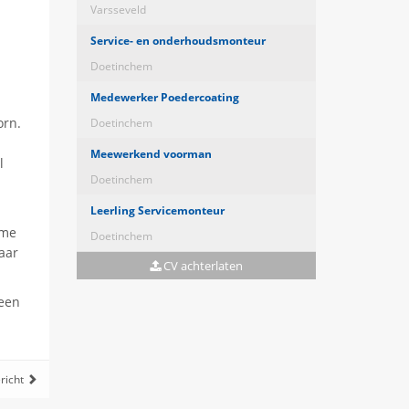
Varsseveld
Service- en onderhoudsmonteur
Doetinchem
Medewerker Poedercoating
orn.
Doetinchem
Meewerkend voorman
l
Doetinchem
Leerling Servicemonteur
ime
Doetinchem
aar
CV achterlaten
 een
richt