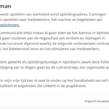
gman
beeld: opstellen van leerbeleid en/of opleidingsadvies, trainingen
en opstellen voor medewerkers, het coachen en begeleiden van
opleidingen.
 communicatie (mbo niveau 4) gaan doen op het Aventus in Apeldo
nde gaan studeren aan de Hogeschool van Arnhem en Nijmegen in
unde succesvol afgerond waarbij de volgende onderwerpen centraa
s, het betekenisvol leren en het stimuleren van medewerkers,
ben gewerkt als opleidingskundige in Apeldoorn, kwam deze fullt
uitdaging aan te mogen gaan bij de LubronGroep, een organisatie w
n mijn vrije tijd ben ik vaak te vinden op het handbalveld om zelf
alteam te begeleiden die uitkomt in de jeugddivisie.
Volgend nieuwsbe