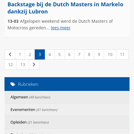
Backstage bij de Dutch Masters in Markelo
dankzij Lubron
13-03
Afgelopen weekend werd de Dutch Masters of
Motocross gereden...
lees meer
1
2
3
4
5
6
7
8
9
10
11
12
13
Rubrieken
Algemeen
(49 berichten)
Evenementen
(51 berichten)
Opleiden
(21 berichten)