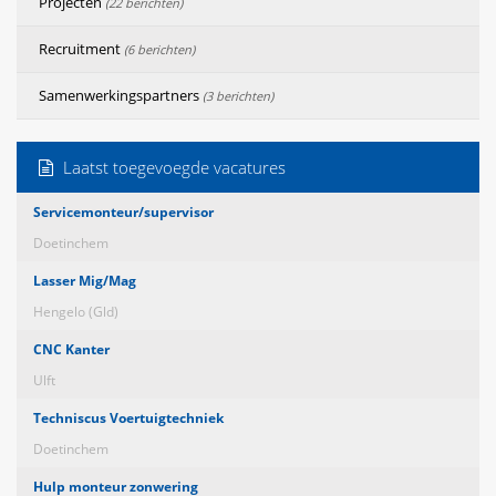
Projecten
(22 berichten)
Recruitment
(6 berichten)
Samenwerkingspartners
(3 berichten)
Laatst toegevoegde vacatures
Servicemonteur/supervisor
Doetinchem
Lasser Mig/Mag
Hengelo (Gld)
CNC Kanter
Ulft
Techniscus Voertuigtechniek
Doetinchem
Hulp monteur zonwering