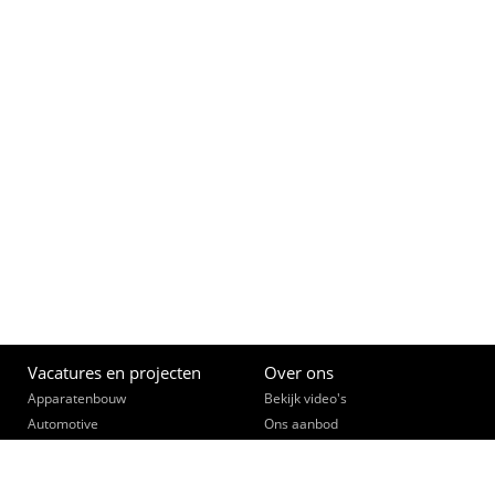
Vacatures en projecten
Over ons
Apparatenbouw
Bekijk video's
Automotive
Ons aanbod
(Bouw)Installatietechniek
Opleiden
Constructie- & lastechniek
Een slimme zet