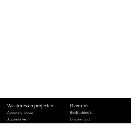
Vacatures en projecten
Over ons
Apparatenbouw
Bekijk video's
Automotive
Ons aanbod
(Bouw)Installatietechniek
Opleiden