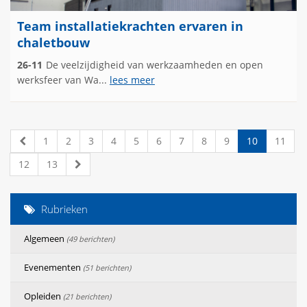
Team installatiekrachten ervaren in
chaletbouw
26-11
De veelzijdigheid van werkzaamheden en open
werksfeer van Wa...
lees meer
1
2
3
4
5
6
7
8
9
10
11
12
13
Rubrieken
Algemeen
(49 berichten)
Evenementen
(51 berichten)
Opleiden
(21 berichten)