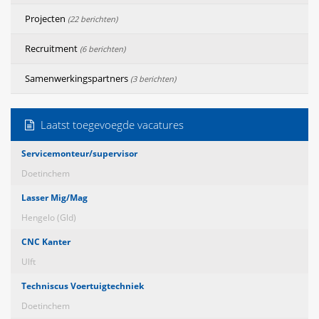
Projecten
(22 berichten)
Recruitment
(6 berichten)
Samenwerkingspartners
(3 berichten)
Laatst toegevoegde vacatures
Servicemonteur/supervisor
Doetinchem
Lasser Mig/Mag
Hengelo (Gld)
CNC Kanter
Ulft
Techniscus Voertuigtechniek
Doetinchem