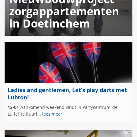
zorgappartementen
in Doetinchem
Ladies and gentlemen, Let’s play darts met
Lubron!
13-01
Aankomend weekend vindt in Partycentrum ‘de
Luifel’ te Ruurl...
lees meer